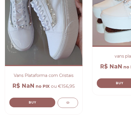
vans pl
R$ NaN
no 
Vans Plataforma com Cristais
R$ NaN
ou
€156,95
no PIX
BUY