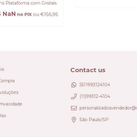
ns Plataforma com Cristais
$ NaN
ou
€156,95
no PIX
os
Contact us
Compra
5511993124104
voluções
(11)99312-4104
Privacidade
personalizadosvendedor@
Uso
São Paulo/SP