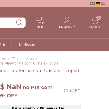
0
Help
My account
My cart
ticos
Melissas
ome
>
Tênis
>
Vans
>
ns Plataforma com Cristais - (cópia)
ns Plataforma com Cristais - (cópia)
$ NaN
no PIX com
€142,80
0% OFF