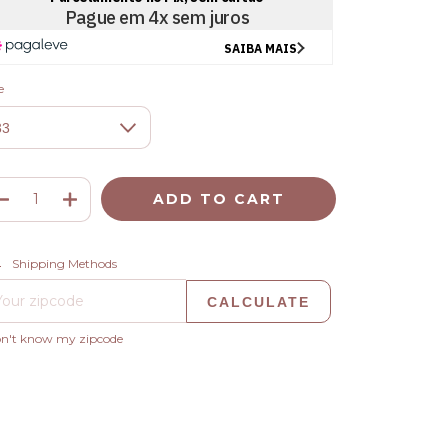
e
CHANGE ZIPCODE
pping for zipcode:
Shipping Methods
CALCULATE
on't know my zipcode