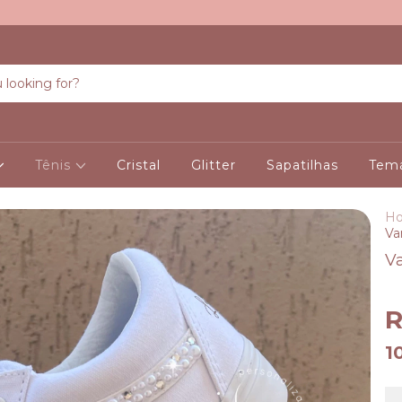
Tênis
Cristal
Glitter
Sapatilhas
Temá
H
Va
Va
R
1