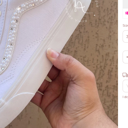
Siz
Shi
I d