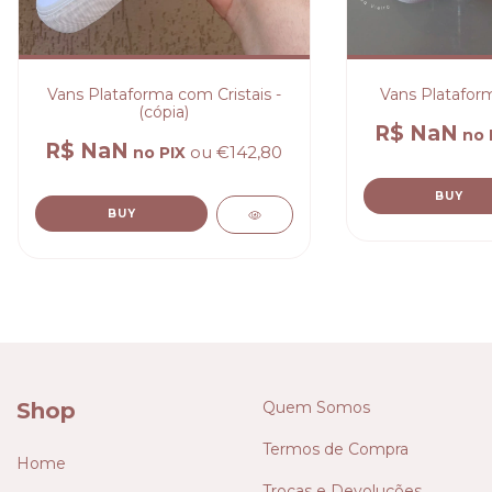
Vans Plataforma com Cristais -
Vans Plataform
(cópia)
R$ NaN
no 
R$ NaN
ou
€142,80
no PIX
BUY
BUY
Shop
Quem Somos
Termos de Compra
Home
Trocas e Devoluções