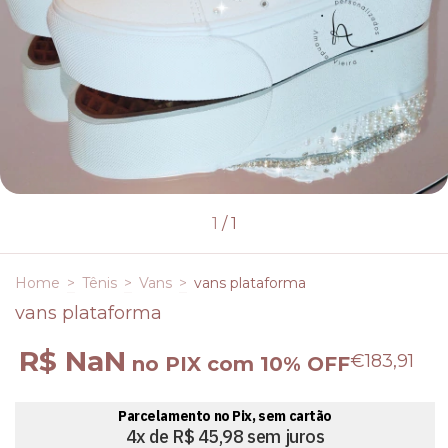
1
/
1
Home
>
Tênis
>
Vans
>
vans plataforma
vans plataforma
R$ NaN
€183,91
no PIX com 10% OFF