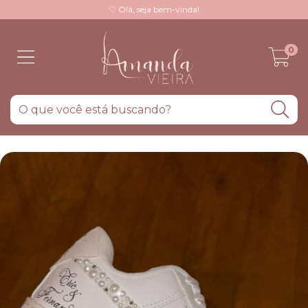
♡ Olá, seja bem-vinda!
0