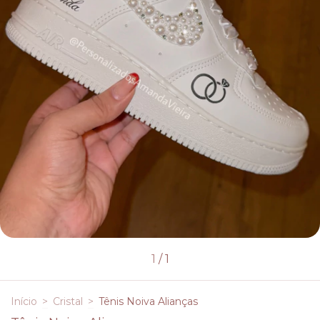
1
/
1
Início
>
Cristal
>
Tênis Noiva Alianças