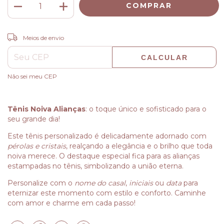
ALTERAR CEP
Entregas para o CEP:
Meios de envio
CALCULAR
Não sei meu CEP
Tênis Noiva Alianças
: o toque único e sofisticado para o
seu grande dia!
Este tênis personalizado é delicadamente adornado com
pérolas e cristais
, realçando a elegância e o brilho que toda
noiva merece. O destaque especial fica para as alianças
estampadas no tênis, simbolizando a união eterna.
Personalize com o
nome do casal
,
iniciais
ou
data
para
eternizar este momento com estilo e conforto. Caminhe
com amor e charme em cada passo!